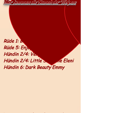
Hier kommen die Namen der Welpen:
Rüde 1: Black and White Elvis
Rüde 5: Enjoy Life Elliot
Hündin 2/4: Very Lovley Evi
Hündin 2/4: Little Sunshine Eleni
Hündin 6: Dark Beauty Emmy