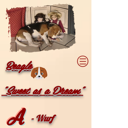
Beagle
"Sweet as a Dream"
A
- Wurf