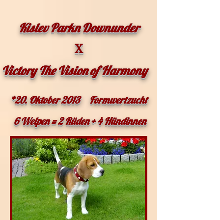
Kislev Parkn Downunder
X
Victory The Vision of Harmony
*20. Oktober 2013
Formwertzucht
6 Welpen = 2 Rüden + 4 Hündinnen