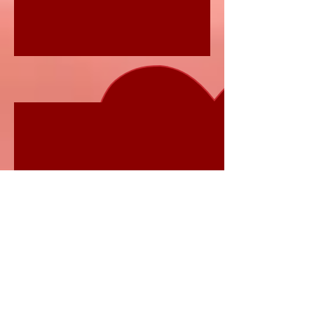
Hündin 4: "Last Surprise Anila"
Anila heißt "Wind", sie kam als letzte
Überraschung wie der Wind daher,
mit einem Geburtsgewicht von 170g