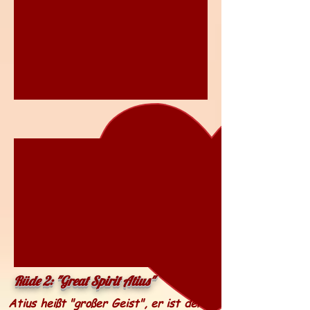
Rüde 2: "Great Spirit Atius"
Atius heißt "großer Geist", er ist der